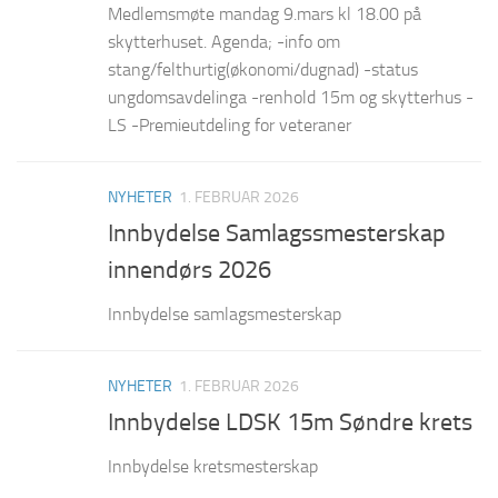
Medlemsmøte mandag 9.mars kl 18.00 på
skytterhuset. Agenda; -info om
stang/felthurtig(økonomi/dugnad) -status
ungdomsavdelinga -renhold 15m og skytterhus -
LS -Premieutdeling for veteraner
NYHETER
1. FEBRUAR 2026
Innbydelse Samlagssmesterskap
innendørs 2026
Innbydelse samlagsmesterskap
NYHETER
1. FEBRUAR 2026
Innbydelse LDSK 15m Søndre krets
Innbydelse kretsmesterskap