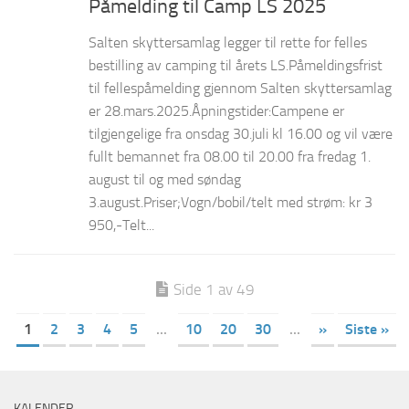
Påmelding til Camp LS 2025
Salten skyttersamlag legger til rette for felles
bestilling av camping til årets LS.Påmeldingsfrist
til fellespåmelding gjennom Salten skyttersamlag
er 28.mars.2025.Åpningstider:Campene er
tilgjengelige fra onsdag 30.juli kl 16.00 og vil være
fullt bemannet fra 08.00 til 20.00 fra fredag 1.
august til og med søndag
3.august.Priser;Vogn/bobil/telt med strøm: kr 3
950,-Telt...
Side 1 av 49
1
2
3
4
5
...
10
20
30
...
»
Siste »
KALENDER