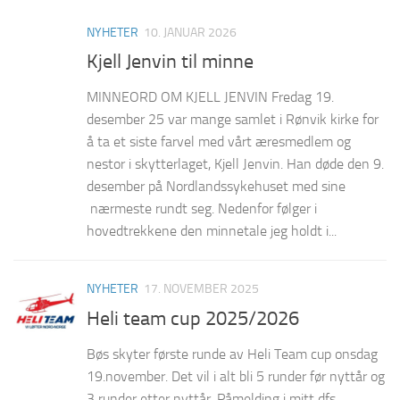
NYHETER
10. JANUAR 2026
Kjell Jenvin til minne
MINNEORD OM KJELL JENVIN Fredag 19.
desember 25 var mange samlet i Rønvik kirke for
å ta et siste farvel med vårt æresmedlem og
nestor i skytterlaget, Kjell Jenvin. Han døde den 9.
desember på Nordlandssykehuset med sine
nærmeste rundt seg. Nedenfor følger i
hovedtrekkene den minnetale jeg holdt i...
NYHETER
17. NOVEMBER 2025
Heli team cup 2025/2026
Bøs skyter første runde av Heli Team cup onsdag
19.november. Det vil i alt bli 5 runder før nyttår og
3 runder etter nyttår. Påmelding i mitt dfs.