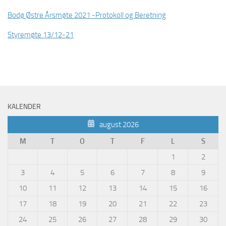
Bodø Østre Årsmøte 2021 -Protokoll og Beretning
Styremøte 13/12-21
KALENDER
august 2026
M
T
O
T
F
L
S
1
2
3
4
5
6
7
8
9
10
11
12
13
14
15
16
17
18
19
20
21
22
23
24
25
26
27
28
29
30