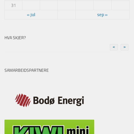
31
« jul
sep »
HVA SKJER?
<
>
SAMARBEIDSPARTNERE