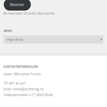
adresse
Abonner
Bli med blant 25 andre abonnenter
ARKIV
Arkiv
KONTAKTINFORMASJON
Leder: Bård Johan Furnes
Tlf: 907 34 407
bodo-ostre@skytterlag.no
Soløyvannsveien 477, 8025 Bodø