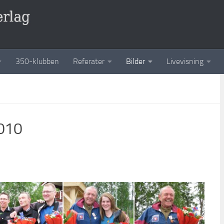
350-klubben
Referater
Bilder
Livevisning
2010