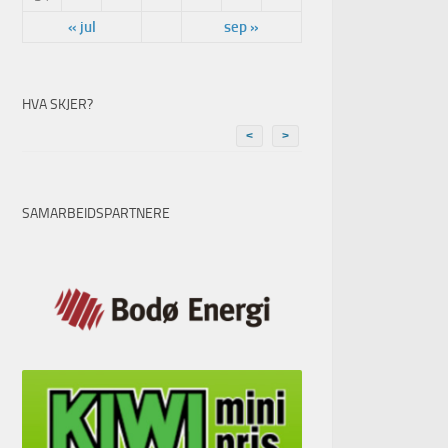
« jul
sep »
HVA SKJER?
<
>
SAMARBEIDSPARTNERE