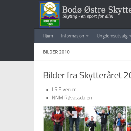
Skip to content
Hjem
Informasjon
Ungdomsutvalg
BILDER 2010
Bilder fra Skytteråret 
LS Elverum
NNM Røvassdalen