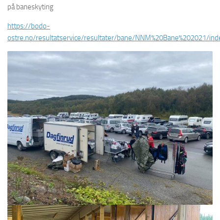
på baneskyting
https://bodo-
ostre.no/resultatservice/resultater/bane/NNM%20Bane%202021/ind