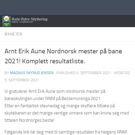
Skip to content
NYHETER
Arnt Erik Aune Nordnorsk mester på bane
2021! Komplett resultatliste.
BY
MAGNUS SKYRUD JENSEN
· PUBLISHED
5. SEPTEMBER 2021
· UPDATED
5. SEPTEMBER 2021
Vi gratulerer Arnt Erik Aune som nordnorsk mester på
baneskytingen under NNM på Bestemorenga 2021.
Etter en fantastisk stevnedag og mange skyttere tilbake på
skytebanen er det mange verdige vinnere som kan krone seg med
tittelen Nordnorges beste!
Følgende link tar deg med til samtlige resultater fra helgens NNM