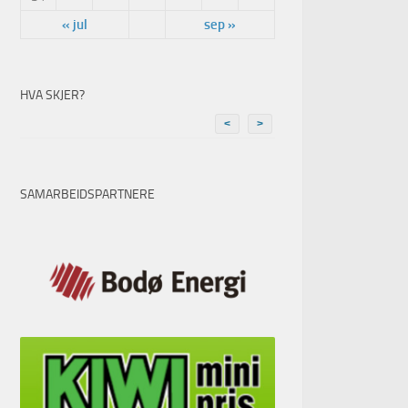
« jul
sep »
HVA SKJER?
<
>
SAMARBEIDSPARTNERE