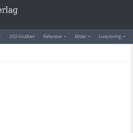
350-klubben
Referater
Bilder
Livevisning