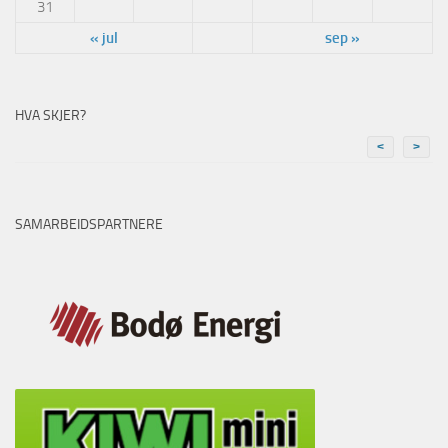
31
« jul
sep »
HVA SKJER?
<
>
SAMARBEIDSPARTNERE