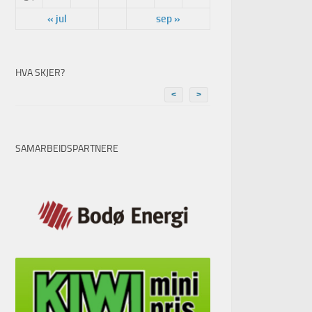
« jul
sep »
HVA SKJER?
<
>
SAMARBEIDSPARTNERE