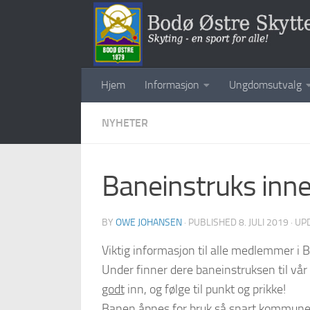
Skip to content
Hjem
Informasjon
Ungdomsutvalg
NYHETER
Baneinstruks inn
BY
OWE JOHANSEN
· PUBLISHED
8. JULI 2019
· UP
Viktig informasjon til alle medlemmer i B
Under finner dere baneinstruksen til vå
godt
inn, og følge til punkt og prikke!
Banen åpnes for bruk så snart kommunen