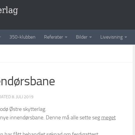
350-klubben
Referater
Bilder
Livevisning
endørsbane
DATED
8. JULI 2019
odø Østre skytterlag.
r nye innendørsbane. Denne må alle sette seg
meget
 har fått behandlet søknad om ferdigattest.