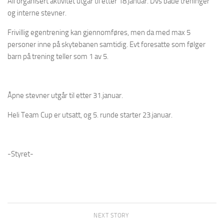
All organisert aktivitet utgår til etter 18.januar. Dvs både treninger
og interne stevner.
Frivillig egentrening kan gjennomføres, men da med max 5
personer inne på skytebanen samtidig. Evt foresatte som følger
barn på trening teller som 1 av 5.
Åpne stevner utgår til etter 31.januar.
Heli Team Cup er utsatt, og 5. runde starter 23.januar.
-Styret-
NEXT STORY