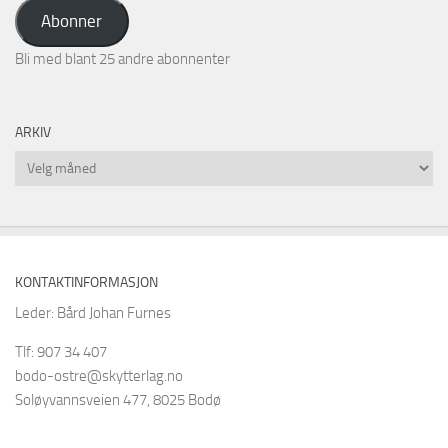
adresse
Abonner
Bli med blant 25 andre abonnenter
ARKIV
Arkiv
KONTAKTINFORMASJON
Leder: Bård Johan Furnes
Tlf: 907 34 407
bodo-ostre@skytterlag.no
Soløyvannsveien 477, 8025 Bodø