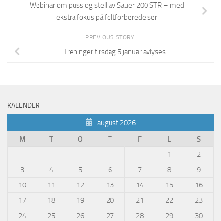
Webinar om puss og stell av Sauer 200 STR – med
ekstra fokus på feltforberedelser
PREVIOUS STORY
Treninger tirsdag 5.januar avlyses
KALENDER
august 2026
M
T
O
T
F
L
S
1
2
3
4
5
6
7
8
9
10
11
12
13
14
15
16
17
18
19
20
21
22
23
24
25
26
27
28
29
30