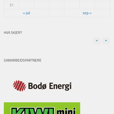
31
« jul
sep »
HVA SKJER?
<
>
SAMARBEIDSPARTNERE