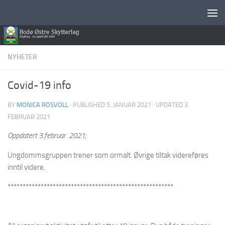
Skip to content
NYHETER
Covid-19 info
BY
MONICA ROSVOLL
· PUBLISHED
5. JANUAR 2021
· UPDATED
3.
FEBRUAR 2021
Oppdatert 3.februar 2021;
Ungdommsgruppen trener som ormalt. Øvrige tiltak videreføres
inntil videre.
*******************************************************