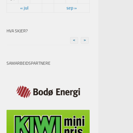
« jul
sep »
HVA SKJER?
<
>
SAMARBEIDSPARTNERE