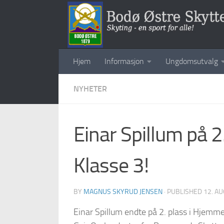
Skip to content
Hjem
Informasjon
Ungdomsutvalg
NYHETER
Einar Spillum på 2
Klasse 3!
BY
MAGNUS SKYRUD JENSEN
· PUBLISHED
12. A
Einar Spillum endte på 2. plass i Hjemm