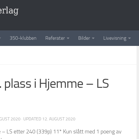
350-klubben
Referater
Bilder
Livevisning
. plass i Hjemme – LS
UGUST 2020
· UPDATED
12. AUGUST 2020
e – LS etter 240 (339p) 11* Kun slått med 1 poeng av