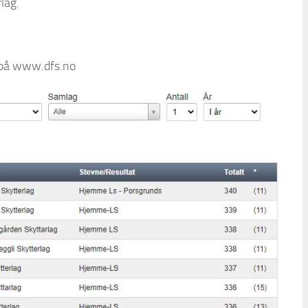
lag.
r på www.dfs.no