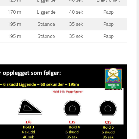
170 m
Liggende
40 sek
Papp
195 m
Stående
35 sek
Papp
195 m
Stående
35 sek
Papp