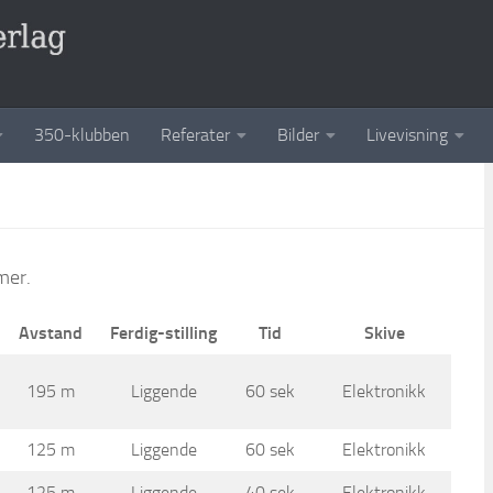
350-klubben
Referater
Bilder
Livevisning
mer.
Avstand
Ferdig-stilling
Tid
Skive
195 m
Liggende
60 sek
Elektronikk
125 m
Liggende
60 sek
Elektronikk
125 m
Liggende
40 sek
Elektronikk