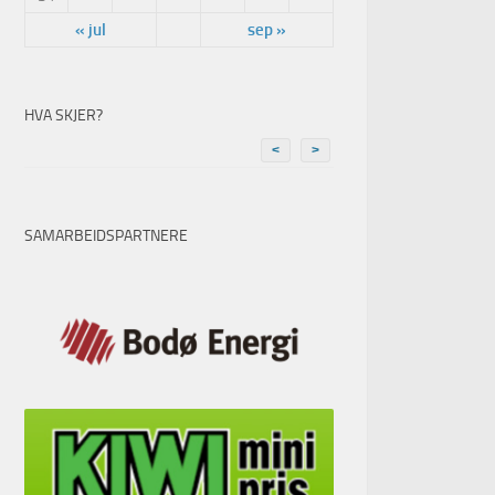
« jul
sep »
HVA SKJER?
<
>
SAMARBEIDSPARTNERE