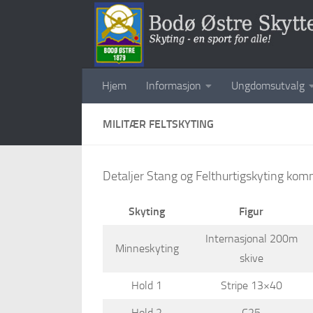
Skip to content
Hjem
Informasjon
Ungdomsutvalg
MILITÆR FELTSKYTING
Detaljer Stang og Felthurtigskyting kom
Skyting
Figur
Internasjonal 200m
Minneskyting
skive
Hold 1
Stripe 13×40
Hold 2
C25