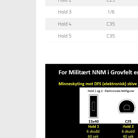
Hold 3
1/6
Hold 4
C35
Hold 5
C35