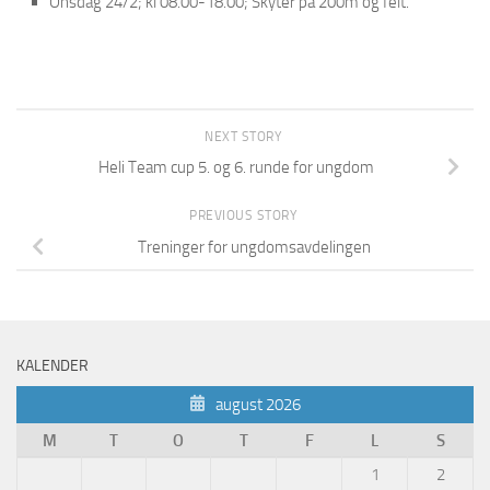
Onsdag 24/2; kl 08.00-18.00; Skyter på 200m og felt.
NEXT STORY
Heli Team cup 5. og 6. runde for ungdom
PREVIOUS STORY
Treninger for ungdomsavdelingen
KALENDER
august 2026
M
T
O
T
F
L
S
1
2