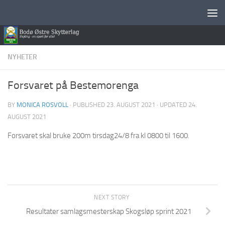
Skip to content
NYHETER
Forsvaret på Bestemorenga
BY
MONICA ROSVOLL
· PUBLISHED
23. AUGUST 2021
· UPDATED
24.
AUGUST 2021
Forsvaret skal bruke 200m tirsdag24/8 fra kl 0800 til 1600.
NEXT STORY
Resultater samlagsmesterskap Skogsløp sprint 2021