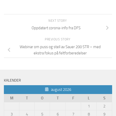
NEXT STORY
Oppdatert corona-info fra DFS
PREVIOUS STORY
Webinar om puss og stell av Sauer 200 STR – med
ekstra fokus på feltforberedelser
KALENDER
august 2026
M
T
O
T
F
L
S
1
2
3
4
5
6
7
8
9