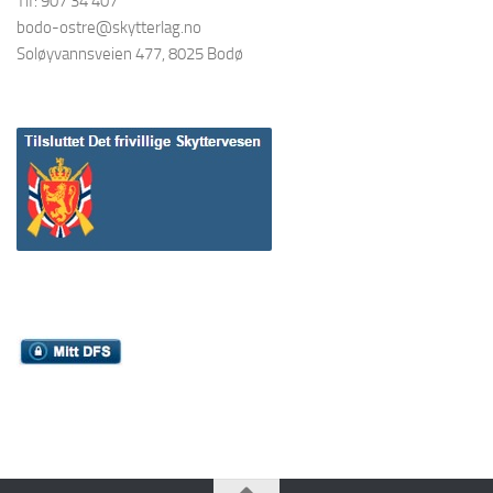
Tlf: 907 34 407
bodo-ostre@skytterlag.no
Soløyvannsveien 477, 8025 Bodø