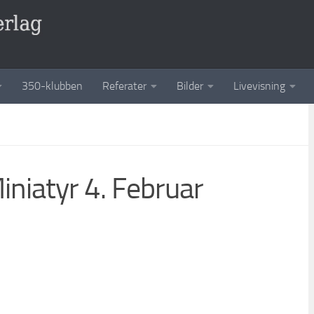
350-klubben
Referater
Bilder
Livevisning
niatyr 4. Februar