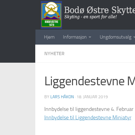
Skip to content
Hjem
Informasjon
Ungdomsutvalg
NYHETER
Liggendestevne Mi
BY
LARS HÅKON
·
18. JANUAR 2019
Innbydelse til liggendestevne 4. Februar
Innbydelse til Liggendestevne Miniatyr