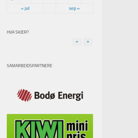
« jul
sep »
HVA SKJER?
<
>
SAMARBEIDSPARTNERE