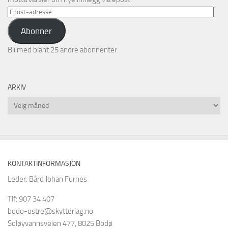
Epost-
adresse
Abonner
Bli med blant 25 andre abonnenter
ARKIV
Arkiv
KONTAKTINFORMASJON
Leder: Bård Johan Furnes
Tlf: 907 34 407
bodo-ostre@skytterlag.no
Soløyvannsveien 477, 8025 Bodø