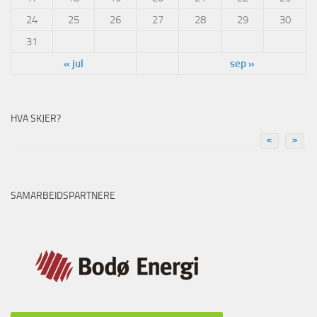
24
25
26
27
28
29
30
31
« jul
sep »
HVA SKJER?
<
>
SAMARBEIDSPARTNERE