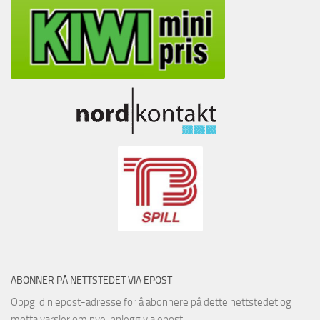
ABONNER PÅ NETTSTEDET VIA EPOST
Oppgi din epost-adresse for å abonnere på dette nettstedet og
motta varsler om nye innlegg via epost.