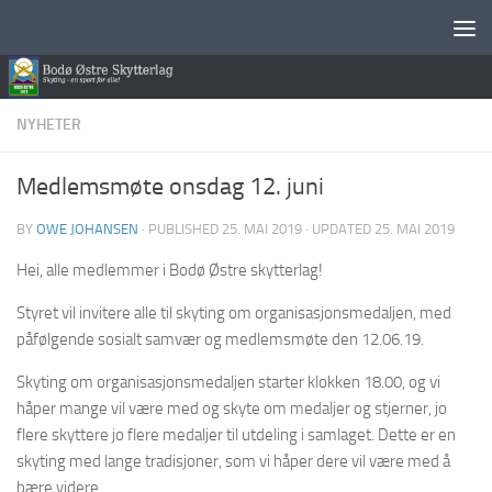
Skip to content
NYHETER
Medlemsmøte onsdag 12. juni
BY
OWE JOHANSEN
· PUBLISHED
25. MAI 2019
· UPDATED
25. MAI 2019
Hei, alle medlemmer i Bodø Østre skytterlag!
Styret vil invitere alle til skyting om organisasjonsmedaljen, med
påfølgende sosialt samvær og medlemsmøte den 12.06.19.
Skyting om organisasjonsmedaljen starter klokken 18.00, og vi
håper mange vil være med og skyte om medaljer og stjerner, jo
flere skyttere jo flere medaljer til utdeling i samlaget. Dette er en
skyting med lange tradisjoner, som vi håper dere vil være med å
bære videre.