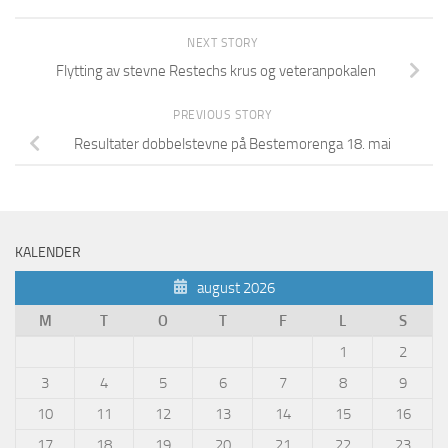
NEXT STORY
Flytting av stevne Restechs krus og veteranpokalen
PREVIOUS STORY
Resultater dobbelstevne på Bestemorenga 18. mai
KALENDER
august 2026
M
T
O
T
F
L
S
1
2
3
4
5
6
7
8
9
10
11
12
13
14
15
16
17
18
19
20
21
22
23