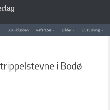
350-klubben
Referater
Bilder
Livevisning
trippelstevne i Bodø