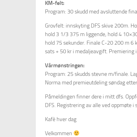
KM-felt:
Program: 30 skudd med avsluttende final
Grovfelt: innskyting DFS skive 200m. H
hold 3 1/3 375 m liggende, hold 4 10×30
hold 75 sekunder. Finale C-20 200 m 6 kn
sats + 50 kr i medaljeavgift. Premiering 
Vårmønstringen:
Program: 25 skudds stevne m/finale. Lag
Norma med premieutdeling søndag etter 
Påmeldingen finner dere i mitt dfs. Oppfo
DFS. Registrering av alle ved oppmøte i s
Kafè hver dag
Velkommen