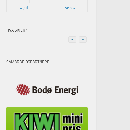
« jul
sep »
HVA SKJER?
<
>
SAMARBEIDSPARTNERE