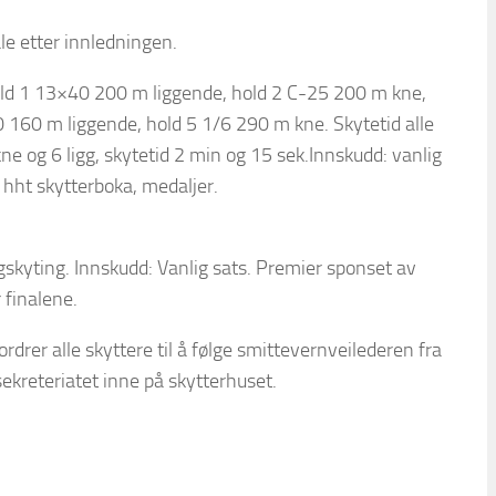
e etter innledningen.
old 1 13×40 200 m liggende, hold 2 C-25 200 m kne,
 160 m liggende, hold 5 1/6 290 m kne. Skytetid alle
e og 6 ligg, skytetid 2 min og 15 sek.Innskudd: vanlig
i hht skytterboka, medaljer.
skyting. Innskudd: Vanlig sats. Premier sponset av
finalene.
rdrer alle skyttere til å følge smittevernveilederen fra
ekreteriatet inne på skytterhuset.