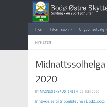
Skip to content
Hjem
Informasjon
Ungdomsutvalg
NYHETER
Midnattssolhelga 
2020
BY
MAGNUS SKYRUD JENSEN
·
25. JUNI 2020
Innbydelse til trippelstevne i Bodø..docx