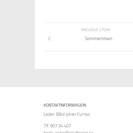
PREVIOUS STORY
Sommerhilsen
KONTAKTINFORMASJON
Leder: Bård Johan Furnes
Tlf: 907 34 407
bodo-ostre@skytterlag.no