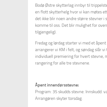
Bodø Østre skytterlag innbyr til trippelstev
en flott skytterhelg hvor vi kan møtes 
det ikke blir noen andre større stevner i s
komme til oss. Det blir mulighet for ov
tilgjengelig).
Fredag og lørdag starter vi med et åpent
arrangerer vi KM i felt, og søndag slår v
individuell premiering for hvert stevne, 
rangering for alle tre stevnene.
Åpent innendørsstevne:
Program: 35 skudds stevne. Innskudd: va
Arrangøren skyter torsdag.