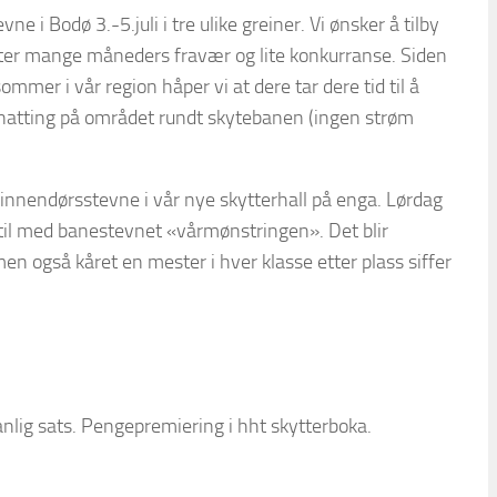
ne i Bodø 3.-5.juli i tre ulike greiner. Vi ønsker å tilby
etter mange måneders fravær og lite konkurranse. Siden
ommer i vår region håper vi at dere tar dere tid til å
ernatting på området rundt skytebanen (ingen strøm
 innendørsstevne i vår nye skytterhall på enga. Lørdag
i til med banestevnet «vårmønstringen». Det blir
men også kåret en mester i hver klasse etter plass siffer
nlig sats. Pengepremiering i hht skytterboka.