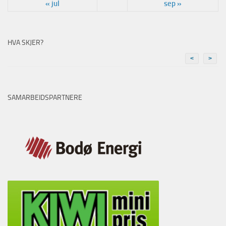
« jul
sep »
HVA SKJER?
<
>
SAMARBEIDSPARTNERE