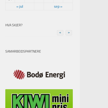
« jul
sep »
HVA SKJER?
<
>
SAMARBEIDSPARTNERE