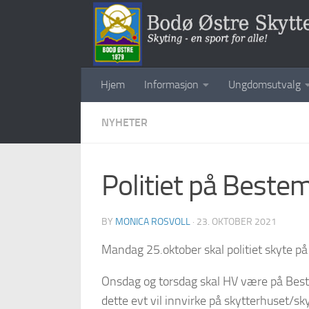
Skip to content
Hjem
Informasjon
Ungdomsutvalg
NYHETER
Politiet på Beste
BY
MONICA ROSVOLL
·
23. OKTOBER 2021
Mandag 25.oktober skal politiet skyte p
Onsdag og torsdag skal HV være på Be
dette evt vil innvirke på skytterhuset/sk