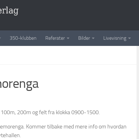
350-klubben
Referater
Bilder
Livevisning
morenga
å 100m, 200m og felt fra klokka 0900-1500.
stemorenga. Kommer tilbake med mere info om hvordan
ytehallen.