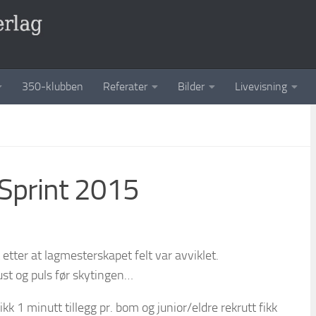
350-klubben
Referater
Bilder
Livevisning
 Sprint 2015
 etter at lagmesterskapet felt var avviklet.
ust og puls før skytingen…
k 1 minutt tillegg pr. bom og junior/eldre rekrutt fikk