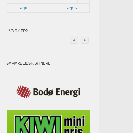
« jul
sep »
HVA SKJER?
<
>
SAMARBEIDSPARTNERE