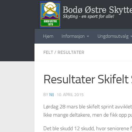
Skip to content
Hjem
Informasjon
Ungdomsutvalg
FELT
/
RESULTATER
Resultater Skifelt
BY
NIJ
·
10. APRIL 2015
Lørdag 28 mars ble skifelt sprint avviklet
Ikke mange deltakere, men de fikk opp p
Det ble skudd 12 skudd, hvor seniorene fik