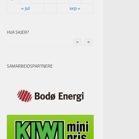
« jul
sep »
HVA SKJER?
<
>
SAMARBEIDSPARTNERE