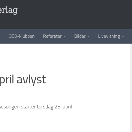
350-klubben
Referater
Bilder
Livevisning
pril avlyst
sesongen starter torsdag 25. april