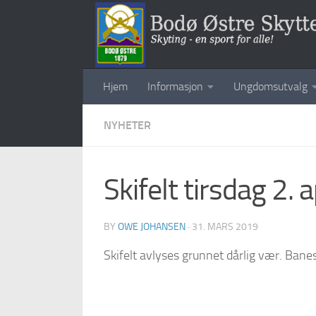
Skip to content
Hjem
Informasjon
Ungdomsutvalg
NYHETER
Skifelt tirsdag 2. a
BY
OWE JOHANSEN
·
31. MARS 2019
Skifelt avlyses grunnet dårlig vær. Bane