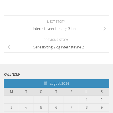
NEXT STORY
Internstevner torsdag 3.juni
PREVIOUS STORY
Serieskyting 2 og internstevne 2
KALENDER
august 2026
M
T
O
T
F
L
S
1
2
3
4
5
6
7
8
9