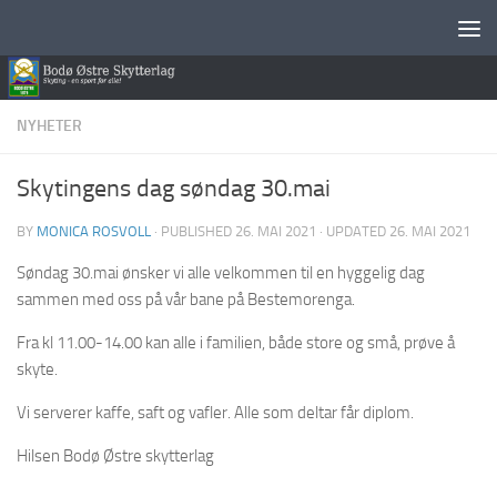
Skip to content
NYHETER
Skytingens dag søndag 30.mai
BY
MONICA ROSVOLL
· PUBLISHED
26. MAI 2021
· UPDATED
26. MAI 2021
Søndag 30.mai ønsker vi alle velkommen til en hyggelig dag
sammen med oss på vår bane på Bestemorenga.
Fra kl 11.00-14.00 kan alle i familien, både store og små, prøve å
skyte.
Vi serverer kaffe, saft og vafler. Alle som deltar får diplom.
Hilsen Bodø Østre skytterlag