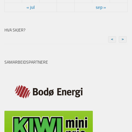
« jul
sep »
HVA SKJER?
<
>
SAMARBEIDSPARTNERE