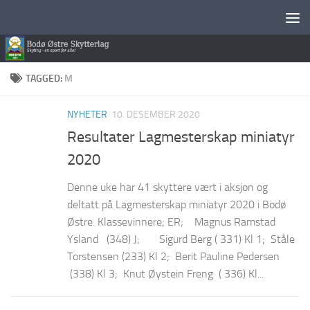
Skip to content
TAGGED:
M
NYHETER
10. DESEMBER 2020
Resultater Lagmesterskap miniatyr
2020
Denne uke har 41 skyttere vært i aksjon og
deltatt på Lagmesterskap miniatyr 2020 i Bodø
Østre. Klassevinnere; ER; Magnus Ramstad
Ysland (348) J; Sigurd Berg ( 331) Kl 1; Ståle
Torstensen (233) Kl 2; Berit Pauline Pedersen
(338) Kl 3; Knut Øystein Freng ( 336) Kl...