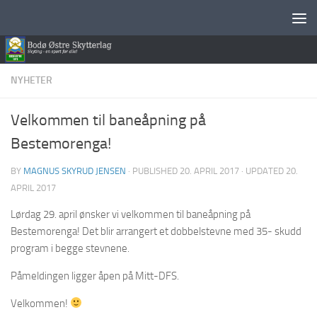
Skip to content
NYHETER
Velkommen til baneåpning på
Bestemorenga!
BY
MAGNUS SKYRUD JENSEN
· PUBLISHED
20. APRIL 2017
· UPDATED
20.
APRIL 2017
Lørdag 29. april ønsker vi velkommen til baneåpning på
Bestemorenga! Det blir arrangert et dobbelstevne med 35- skudd
program i begge stevnene.
Påmeldingen ligger åpen på Mitt-DFS.
Velkommen!