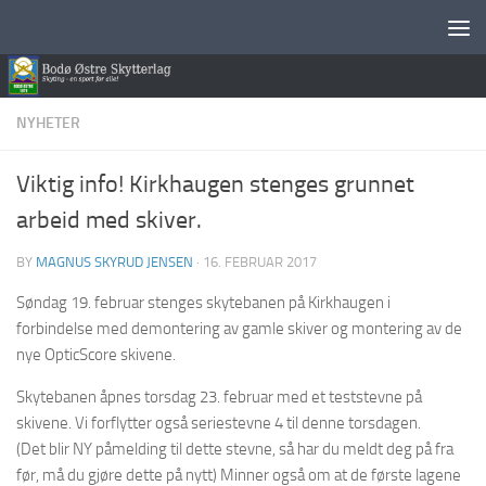
Skip to content
NYHETER
Viktig info! Kirkhaugen stenges grunnet
arbeid med skiver.
BY
MAGNUS SKYRUD JENSEN
·
16. FEBRUAR 2017
Søndag 19. februar stenges skytebanen på Kirkhaugen i
forbindelse med demontering av gamle skiver og montering av de
nye OpticScore skivene.
Skytebanen åpnes torsdag 23. februar med et teststevne på
skivene. Vi forflytter også seriestevne 4 til denne torsdagen.
(Det blir NY påmelding til dette stevne, så har du meldt deg på fra
før, må du gjøre dette på nytt) Minner også om at de første lagene