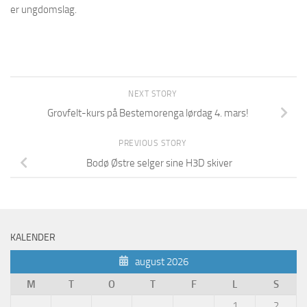
er ungdomslag.
NEXT STORY
Grovfelt-kurs på Bestemorenga lørdag 4. mars!
PREVIOUS STORY
Bodø Østre selger sine H3D skiver
KALENDER
august 2026
M
T
O
T
F
L
S
1
2