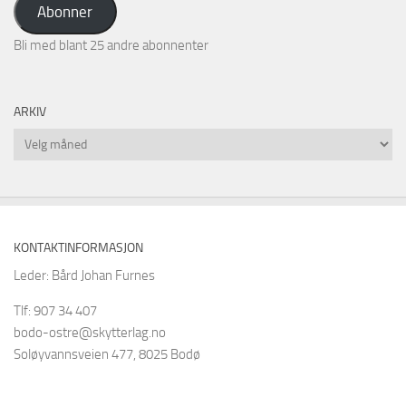
Abonner
Bli med blant 25 andre abonnenter
ARKIV
Arkiv
KONTAKTINFORMASJON
Leder: Bård Johan Furnes
Tlf: 907 34 407
bodo-ostre@skytterlag.no
Soløyvannsveien 477, 8025 Bodø