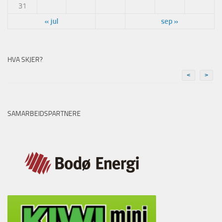
31
« jul
sep »
HVA SKJER?
<
>
SAMARBEIDSPARTNERE