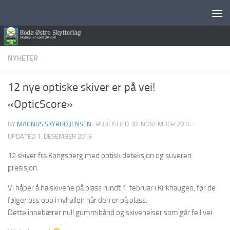
Skip to content
NYHETER
12 nye optiske skiver er på vei!
«OpticScore»
BY
MAGNUS SKYRUD JENSEN
· PUBLISHED
30. NOVEMBER 2016
·
UPDATED
1. DESEMBER 2016
12 skiver fra Kongsberg med optisk deteksjon og suveren
presisjon.
Vi håper å ha skivene på plass rundt 1. februar i Kirkhaugen, før de
følger oss opp i nyhallen når den er på plass.
Dette innebærer null gummibånd og skiveheiser som går feil vei.