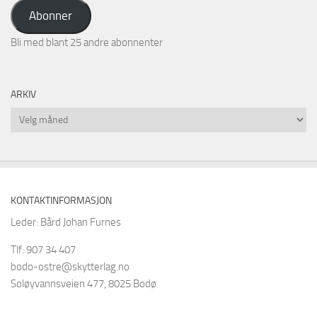
adresse
Abonner
Bli med blant 25 andre abonnenter
ARKIV
Arkiv
KONTAKTINFORMASJON
Leder: Bård Johan Furnes
Tlf: 907 34 407
bodo-ostre@skytterlag.no
Soløyvannsveien 477, 8025 Bodø