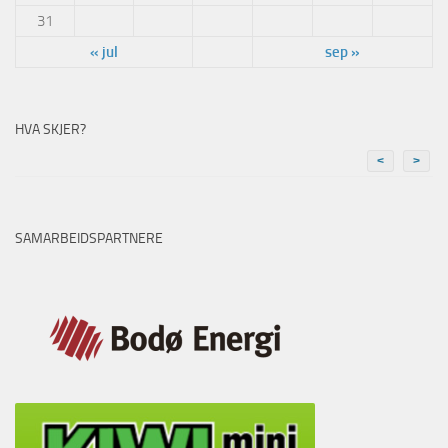
31
« jul
sep »
HVA SKJER?
<
>
SAMARBEIDSPARTNERE