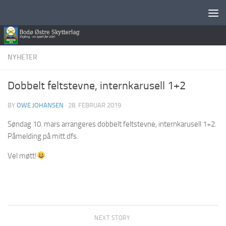
Skip to content
NYHETER
Dobbelt feltstevne, internkarusell 1+2
BY
OWE JOHANSEN
·
28. FEBRUAR 2019
Søndag 10. mars arrangeres dobbelt feltstevne, internkarusell 1+2.
Påmelding på mitt dfs.
Vel møtt!
NEXT STORY