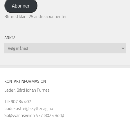
adresse
Abonner
Bli med blant 25 andre abonnenter
ARKIV
Arkiv
KONTAKTINFORMASJON
Leder: Bård Johan Furnes
Tlf: 907 34 407
bodo-ostre@skytterlag.no
Soløyvannsveien 477, 8025 Bodø