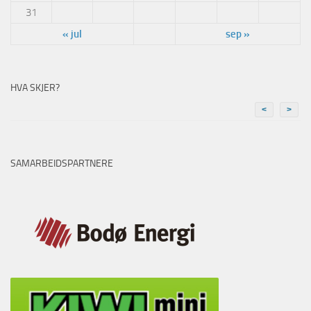
31
« jul
sep »
HVA SKJER?
<
>
SAMARBEIDSPARTNERE