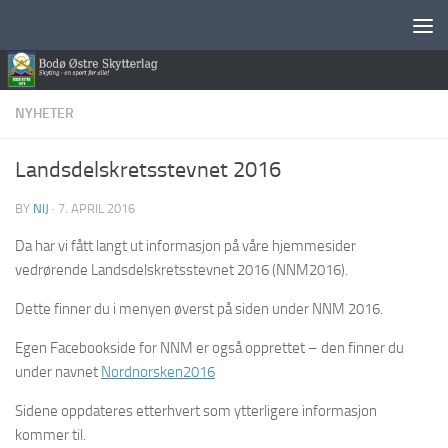
Skip to content
NYHETER
Landsdelskretsstevnet 2016
BY
NIJ
·
7. APRIL 2016
Da har vi fått langt ut informasjon på våre hjemmesider
vedrørende Landsdelskretsstevnet 2016 (NNM2016).
Dette finner du i menyen øverst på siden under NNM 2016.
Egen Facebookside for NNM er også opprettet – den finner du
under navnet
Nordnorsken2016
Sidene oppdateres etterhvert som ytterligere informasjon
kommer til.