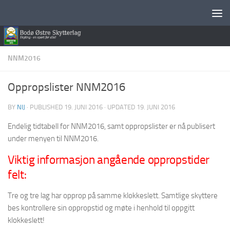
Skip to content
NNM2016
Oppropslister NNM2016
BY
NIJ
· PUBLISHED
19. JUNI 2016
· UPDATED
19. JUNI 2016
Endelig tidtabell for NNM2016, samt oppropslister er nå publisert
under menyen til NNM2016.
Viktig informasjon angående oppropstider
felt:
Tre og tre lag har opprop på samme klokkeslett. Samtlige skyttere
bes kontrollere sin oppropstid og møte i henhold til oppgitt
klokkeslett!