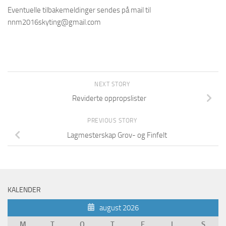
Eventuelle tilbakemeldinger sendes på mail til
nnm2016skyting@gmail.com
NEXT STORY
Reviderte oppropslister
PREVIOUS STORY
Lagmesterskap Grov- og Finfelt
KALENDER
august 2026
M
T
O
T
F
L
S