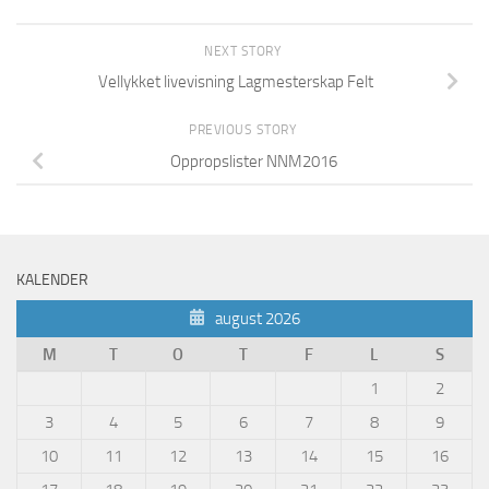
NEXT STORY
Vellykket livevisning Lagmesterskap Felt
PREVIOUS STORY
Oppropslister NNM2016
KALENDER
august 2026
M
T
O
T
F
L
S
1
2
3
4
5
6
7
8
9
10
11
12
13
14
15
16