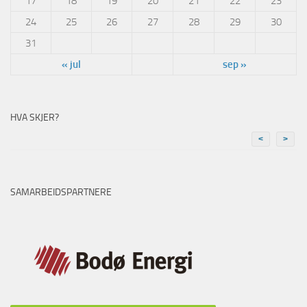
17
18
19
20
21
22
23
24
25
26
27
28
29
30
31
« jul
sep »
HVA SKJER?
<
>
SAMARBEIDSPARTNERE