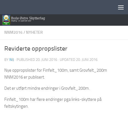
Skip to content
NNM2016
/
NYHETER
Reviderte oppropslister
BY
NIJ
· PUBLISHED
20. JUNI 2016
· UPDATED
20. JUNI 2016
Nye oppropslister for Finfelt_100m, samt Grovfelt_200m
NNM2016 er publisert.
Det er utført mindre endringer i Grovfelt_200m.
Finfelt_100m har flere endringer pga links-skyttere på
feltskytingen.