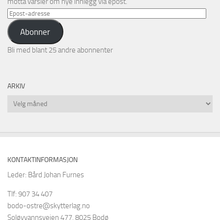
motta varsler om nye innlegg via epost.
Epost-
adresse
Abonner
Bli med blant 25 andre abonnenter
ARKIV
Arkiv
KONTAKTINFORMASJON
Leder: Bård Johan Furnes
Tlf: 907 34 407
bodo-ostre@skytterlag.no
Soløyvannsveien 477, 8025 Bodø