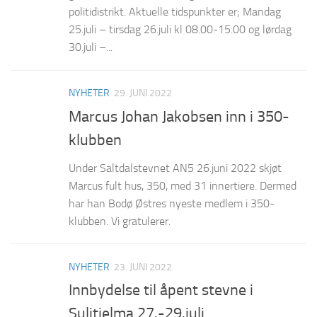
politidistrikt. Aktuelle tidspunkter er; Mandag
25.juli – tirsdag 26.juli kl 08.00-15.00 og lørdag
30.juli –...
NYHETER
29. JUNI 2022
Marcus Johan Jakobsen inn i 350-
klubben
Under Saltdalstevnet AN5 26.juni 2022 skjøt
Marcus fult hus, 350, med 31 innertiere. Dermed
har han Bodø Østres nyeste medlem i 350-
klubben. Vi gratulerer.
NYHETER
23. JUNI 2022
Innbydelse til åpent stevne i
Sulitjelma 27.-29.juli