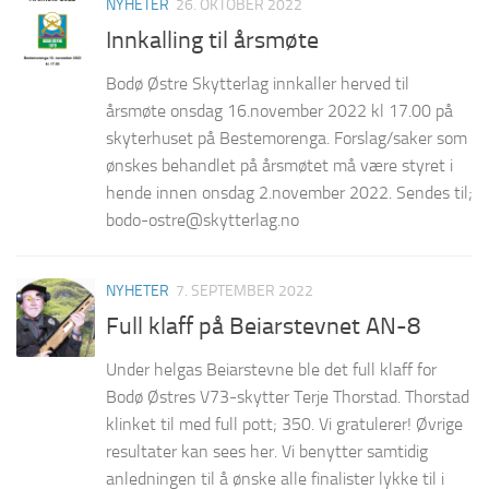
NYHETER
26. OKTOBER 2022
Innkalling til årsmøte
Bodø Østre Skytterlag innkaller herved til
årsmøte onsdag 16.november 2022 kl 17.00 på
skyterhuset på Bestemorenga. Forslag/saker som
ønskes behandlet på årsmøtet må være styret i
hende innen onsdag 2.november 2022. Sendes til;
bodo-ostre@skytterlag.no
NYHETER
7. SEPTEMBER 2022
Full klaff på Beiarstevnet AN-8
Under helgas Beiarstevne ble det full klaff for
Bodø Østres V73-skytter Terje Thorstad. Thorstad
klinket til med full pott; 350. Vi gratulerer! Øvrige
resultater kan sees her. Vi benytter samtidig
anledningen til å ønske alle finalister lykke til i