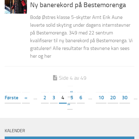
Ny banerekord på Bestemorenga
Bodø Østres klasse 5-skytter Arnt Erik Aune
leverte solid skyting under dagens internstevner
på Bestemorenga. 349 med 22 sentrum
kvalifiserer til ny banerekord på Bestemorenga. Vi
gratulerer! Alle resultater fra stevnene kan sees
her og her
Side 4 av 49
«
Første
«
...
2
3
4
5
6
...
10
20
30
...
»
KALENDER