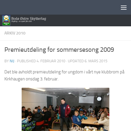
Skip to content
ARKIV 2010
Premieutdeling for sommersesong 2009
BY
NIJ
· PUBLISHED
4. FEBRUAR 2010
· UPDATED
6. MARS 2015
Det ble avholdt premieutdeling for ungdom i vårt nye klubbrom på
Kirkhaugen onsdag 3. februar.