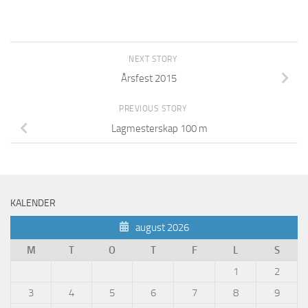
NEXT STORY
Årsfest 2015
PREVIOUS STORY
Lagmesterskap 100 m
KALENDER
august 2026
M
T
O
T
F
L
S
1
2
3
4
5
6
7
8
9