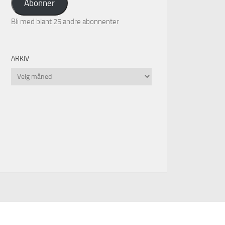
Abonner
Bli med blant 25 andre abonnenter
ARKIV
Arkiv