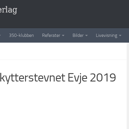
350-klubben
Referater
Bilder
Livevisning
kytterstevnet Evje 2019