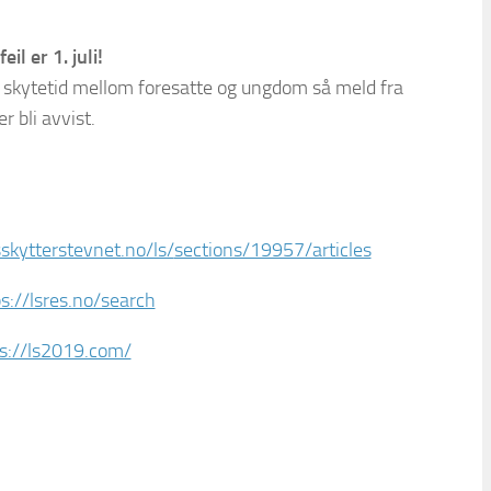
il er 1. juli!
j i skytetid mellom foresatte og ungdom så meld fra
r bli avvist.
skytterstevnet.no/ls/
sections/19957/articles
s://lsres.no/search
s://ls2019.com/