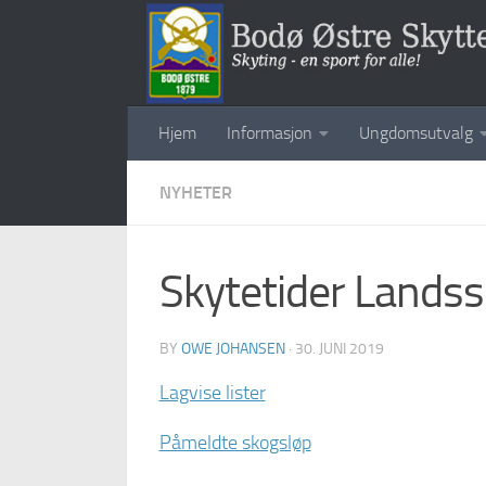
Skip to content
Hjem
Informasjon
Ungdomsutvalg
NYHETER
Skytetider Landss
BY
OWE JOHANSEN
·
30. JUNI 2019
Lagvise lister
Påmeldte skogsløp