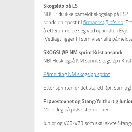
Skogsløp på LS
NB! Er du ikke påmeldt skogsløp på LS? He
sende en epost til
firmapost@dfs.no
. Et
å etteranmelde seg ved oppmøte i Evje!
(Vedlagt ligger fil som viser alle påmeldt
SKOGSLØP NM sprint Kristiansand:
NB! Husk også NM sprint skogsløp i Krist
Påmelding NM skogsløp sprint
Etter sprinten er det stafett. (pr. samlag)
Prøvestevnet og Stang/felthurtig Juni
Meld deg på prøvestevnet
her.
Junior og V65/V73 som skal skyte Stang