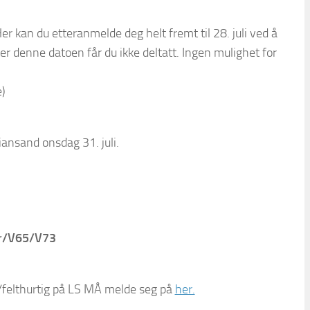
r kan du etteranmelde deg helt fremt til 28. juli ved å
ter denne datoen får du ikke deltatt. Ingen mulighet for
e)
iansand onsdag 31. juli.
or/V65/V73
/felthurtig på LS MÅ melde seg på
her.