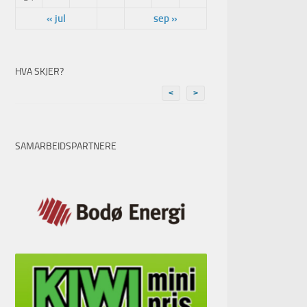
« jul
sep »
HVA SKJER?
<
>
SAMARBEIDSPARTNERE