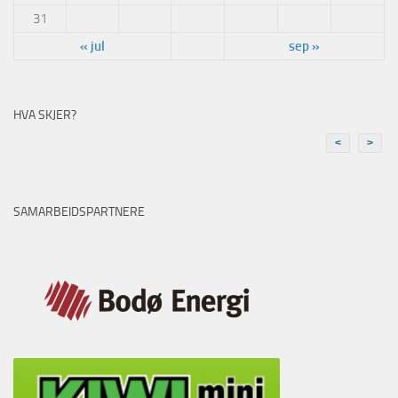
31
« jul
sep »
HVA SKJER?
<
>
SAMARBEIDSPARTNERE