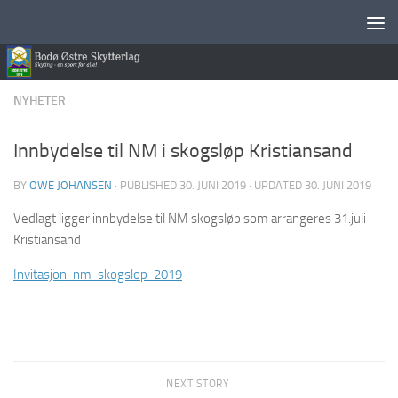
Skip to content
NYHETER
Innbydelse til NM i skogsløp Kristiansand
BY
OWE JOHANSEN
· PUBLISHED
30. JUNI 2019
· UPDATED
30. JUNI 2019
Vedlagt ligger innbydelse til NM skogsløp som arrangeres 31.juli i
Kristiansand
Invitasjon-nm-skogslop-2019
NEXT STORY