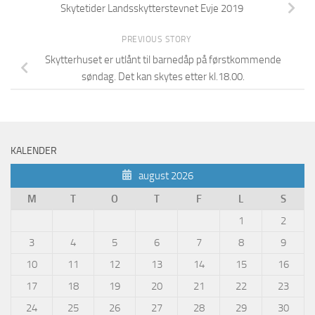
Skytetider Landsskytterstevnet Evje 2019
PREVIOUS STORY
Skytterhuset er utlånt til barnedåp på førstkommende
søndag. Det kan skytes etter kl.18.00.
KALENDER
august 2026
M
T
O
T
F
L
S
1
2
3
4
5
6
7
8
9
10
11
12
13
14
15
16
17
18
19
20
21
22
23
24
25
26
27
28
29
30