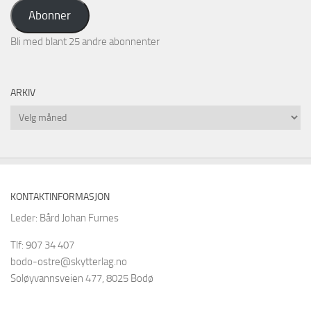
adresse
Abonner
Bli med blant 25 andre abonnenter
ARKIV
Arkiv
KONTAKTINFORMASJON
Leder: Bård Johan Furnes
Tlf: 907 34 407
bodo-ostre@skytterlag.no
Soløyvannsveien 477, 8025 Bodø