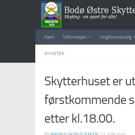
Skip to content
Hjem
Informasjon
Ungdomsutvalg
NYHETER
Skytterhuset er ut
førstkommende sø
etter kl.18.00.
BY
MAGNUS SKYRUD JENSEN
·
21. JUNI 2019