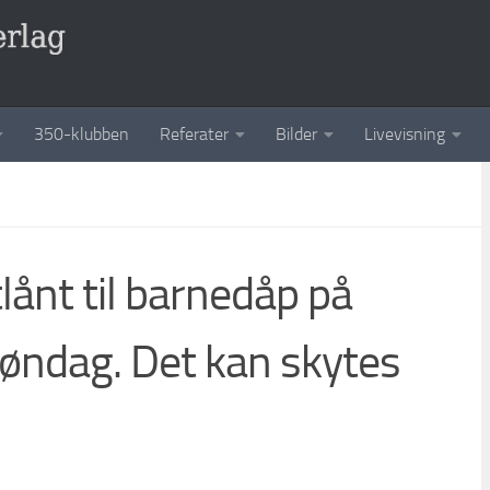
350-klubben
Referater
Bilder
Livevisning
lånt til barnedåp på
ndag. Det kan skytes