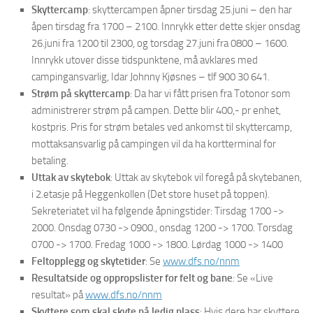
Skyttercamp
: skyttercampen åpner tirsdag 25.juni – den har
åpen tirsdag fra 1700 – 2100. Innrykk etter dette skjer onsdag
26.juni fra 1200 til 2300, og torsdag 27.juni fra 0800 – 1600.
Innrykk utover disse tidspunktene, må avklares med
campingansvarlig, Idar Johnny Kjøsnes – tlf 900 30 641.
Strøm på skyttercamp
: Da har vi fått prisen fra Totonor som
administrerer strøm på campen. Dette blir 400,- pr enhet,
kostpris. Pris for strøm betales ved ankomst til skyttercamp,
mottaksansvarlig på campingen vil da ha kortterminal for
betaling.
Uttak av skytebok
: Uttak av skytebok vil foregå på skytebanen,
i 2.etasje på Heggenkollen (Det store huset på toppen).
Sekreteriatet vil ha følgende åpningstider: Tirsdag 1700 ->
2000. Onsdag 0730 -> 0900., onsdag 1200 -> 1700. Torsdag
0700 -> 1700. Fredag 1000 -> 1800. Lørdag 1000 -> 1400
Feltopplegg og skytetider
: Se
www.dfs.no/nnm
Resultatside og oppropslister for felt og bane
: Se «Live
resultat» på
www.dfs.no/nnm
Skyttere som skal skyte på ledig plass
: Hvis dere har skyttere