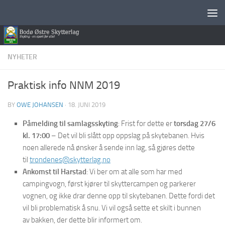
Skip to content
NYHETER
Praktisk info NNM 2019
BY
OWE JOHANSEN
·
18. JUNI 2019
Påmelding til samlagsskyting
: Frist for dette er
torsdag 27/6
kl. 17:00
– Det vil bli slått opp oppslag på skytebanen. Hvis
noen allerede nå ønsker å sende inn lag, så gjøres dette
til
trondenes@skytterlag.no
Ankomst til Harstad
: Vi ber om at alle som har med
campingvogn, først kjører til skyttercampen og parkerer
vognen, og ikke drar denne opp til skytebanen. Dette fordi det
vil bli problematisk å snu. Vi vil også sette et skilt i bunnen
av bakken, der dette blir informert om.