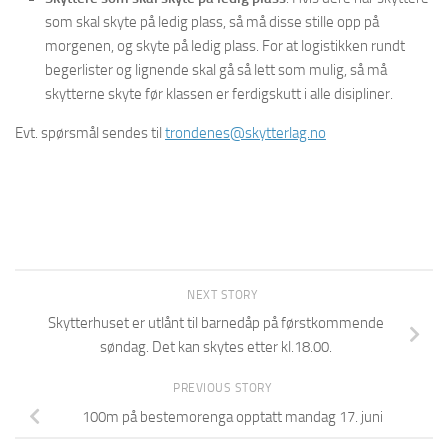
som skal skyte på ledig plass, så må disse stille opp på
morgenen, og skyte på ledig plass. For at logistikken rundt
begerlister og lignende skal gå så lett som mulig, så må
skytterne skyte før klassen er ferdigskutt i alle disipliner.
Evt. spørsmål sendes til
trondenes@skytterlag.no
NEXT STORY
Skytterhuset er utlånt til barnedåp på førstkommende
søndag. Det kan skytes etter kl.18.00.
PREVIOUS STORY
100m på bestemorenga opptatt mandag 17. juni