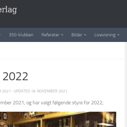
350-klubben
Referater
Bilder
Livevisning
e 2022
R 2021
· UPDATED
18. NOVEMBER 2021
mber 2021, og har valgt følgende styre for 2022;