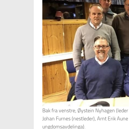
Bak fra venstre; Øystein Nyhagen (leder
Johan Furnes (nestleder), Arnt Erik Aune 
ungdomsavdelinga).