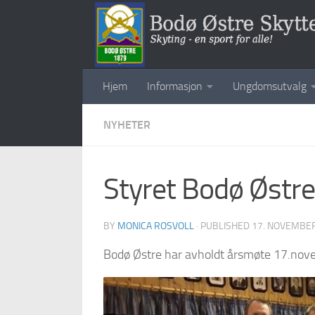
Skip to content
Hjem
Informasjon
Ungdomsutvalg
NYHETER
Styret Bodø Østr
BY
MONICA ROSVOLL
· PUBLISHED
17. NOVEMBE
Bodø Østre har avholdt årsmøte 17.nove