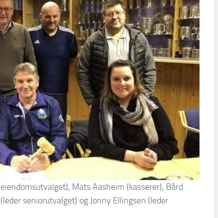
 eiendomsutvalget), Mats Aasheim (kasserer), Bård
(leder seniorutvalget) og Jonny Ellingsen (leder