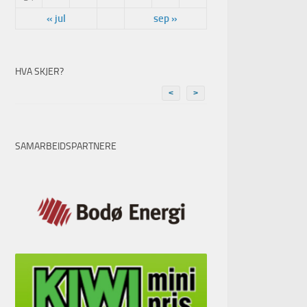
« jul
sep »
HVA SKJER?
<
>
SAMARBEIDSPARTNERE