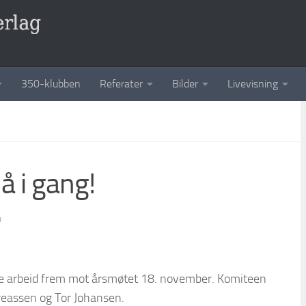
350-klubben
Referater
Bilder
Livevisning
å i gang!
0
ige arbeid frem mot årsmøtet 18. november. Komiteen
dreassen og Tor Johansen.