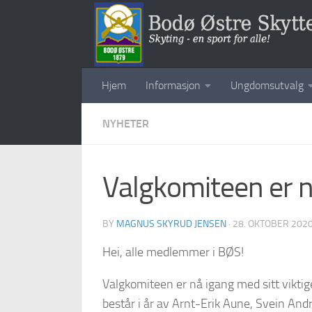
Skip to content
Hjem
Informasjon
Ungdomsutvalg
NYHETER
Valgkomiteen er n
BY
MAGNUS SKYRUD JENSEN
·
28. OKTOBER 202
Hei, alle medlemmer i BØS!
Valgkomiteen er nå igang med sitt vikt
består i år av Arnt-Erik Aune, Svein An