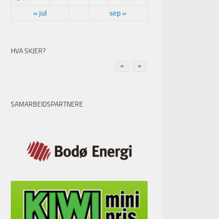
« jul
sep »
HVA SKJER?
<
>
SAMARBEIDSPARTNERE