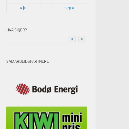
« jul
sep »
HVA SKJER?
<
>
SAMARBEIDSPARTNERE