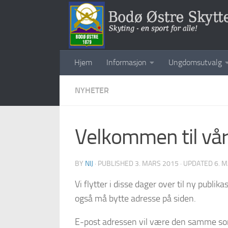
Skip to content
Hjem
Informasjon
Ungdomsutvalg
NYHETER
Velkommen til vår
BY
NIJ
· PUBLISHED
3. MARS 2015
· UPDATED
6. 
Vi flytter i disse dager over til ny publ
også må bytte adresse på siden.
E-post adressen vil være den samme som f