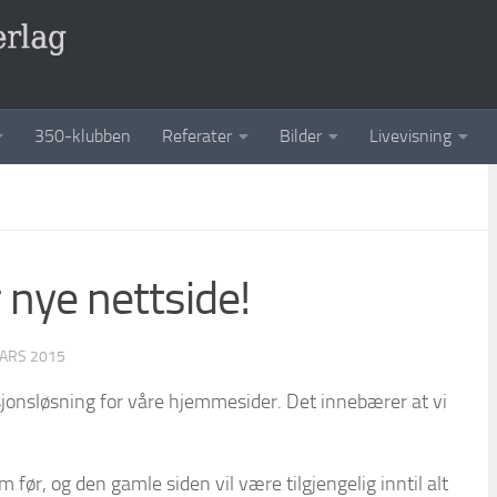
350-klubben
Referater
Bilder
Livevisning
 nye nettside!
MARS 2015
ikasjonsløsning for våre hjemmesider. Det innebærer at vi
ør, og den gamle siden vil være tilgjengelig inntil alt