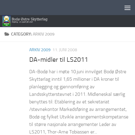
Skip to content
CATEGORY:
ARKIV 2009
ARKIV 2009
11. JUNI 2008
DA-midler til LS2011
DA-Bodø har i møte 10.juni innvilget Bodø Østre
Skytterlag inntil 1,65 millioner i DA kroner til
planlegging og gjennomføring av
Landsskytterstevnet i 2011. Midleneskal særlig
benyttes til: Etablering av et sekretariat
/stevnekontor Markedsføring av arrangementet,
Bodø og fylket Utvikle arrangementskompetanse
til større nasjonale arrangementer Leder av
LS2011, Thor-Arne Tobiassen er...